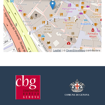
Leaflet
| ©
OpenStreetMap
contributors